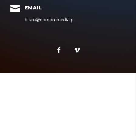

EMAIL
biuro@nomoremedia.pl